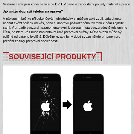
Veškeré ceny jsou konečné včetně DPH. V ceně je započítaný použitý materiál a práce.
Jak můžu dopravit telefon na opravu?
V nákupním košíku při dokončování objednávky si můžete také zvolit, zda chcete
nechat svézt balíček od vás, nebo si dopravu poškozeného telefonu k nám zajistíte
sami. V případě svozu si nezapomeňte vyplnit adresu místa svozu včetně telefonního
čísla, na které Vás bude kontaktovat řidič přepravní služby. Místo svozu může být
odlišné od vašeho bydliště. Důležité je, aby byl v době svozu někdo přítomen pro
předání zásilky přepravní společnosti.
SOUVISEJÍCÍ PRODUKTY