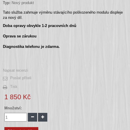
Typ:
Nový produkt
Tato služba zahrnuje výměnu stávajícího poškozeného modulu displeje
za nový díl.
Doba opravy obvykle 1-2 pracovních dnů
Oprava se zárukou
Diagnostika telefonu je zdarma.
Napsat recenzi
Poslat příteli
Tisk
1 850 Kč
Množství: