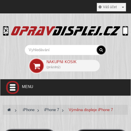
Váš účet
NÁKUPNÍ KOŠÍK
(prázdný)
MENU
+
SAMSUNG
>
iPhone
>
iPhone 7
>
Výměna displeje iPhone 7
+
IPHONE
VW, ŠKODA, SEAT