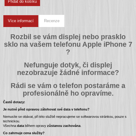
Přidat do košíku
Více informací
Recenze
Rozbil se vám displej nebo prasklo
sklo na vašem telefonu Apple iPhone 7
?
Nefunguje dotyk, či displej
nezobrazuje žádné informace?
Rádi se vám o telefon postaráme a
profesionálně ho opravíme.
Časté dotazy:
Je nutné před opravou zálohovat své data v telefonu?
Nemusíte se obávat, při této službě nepracujeme se softwarovou stránkou, pouze s
technickou.
Všechna
data
během opravy
zůstanou zachována
.
Co zahrnuje cena služby?