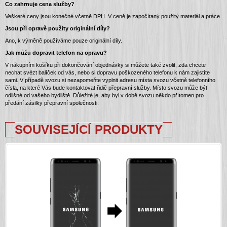
Co zahrnuje cena služby?
Veškeré ceny jsou konečné včetně DPH. V ceně je započítaný použitý materiál a práce.
Jsou při opravě použity originální díly?
Ano, k výměně používáme pouze originální díly.
Jak můžu dopravit telefon na opravu?
V nákupním košíku při dokončování objednávky si můžete také zvolit, zda chcete
nechat svézt balíček od vás, nebo si dopravu poškozeného telefonu k nám zajistíte
sami. V případě svozu si nezapomeňte vyplnit adresu místa svozu včetně telefonního
čísla, na které Vás bude kontaktovat řidič přepravní služby. Místo svozu může být
odlišné od vašeho bydliště. Důležité je, aby byl v době svozu někdo přítomen pro
předání zásilky přepravní společnosti.
SOUVISEJÍCÍ PRODUKTY