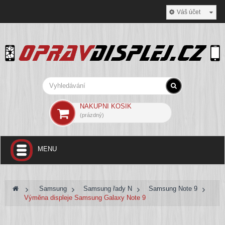
Váš účet
NÁKUPNÍ KOŠÍK
(prázdný)
MENU
+
SAMSUNG
>
Samsung
>
Samsung řady N
>
Samsung Note 9
+
IPHONE
>
Výměna displeje Samsung Galaxy Note 9
VW, ŠKODA, SEAT