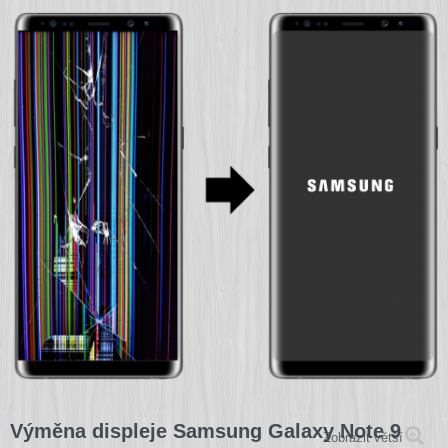
UKÁZKY NAŠÍ PRÁCE
JAK OTESTOVAT DISPLEJ
DOPRAVA
KONTAKT
Výměna displeje Samsung Galaxy Note 9
Zobrazit větší