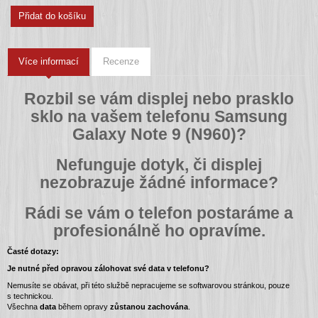
Přidat do košíku
Více informací
Recenze
Rozbil se vám displej nebo prasklo
sklo na vašem telefonu Samsung
Galaxy Note 9 (N960)?
Nefunguje dotyk, či displej
nezobrazuje žádné informace?
Rádi se vám o telefon postaráme a
profesionálně ho opravíme.
Časté dotazy:
Je nutné před opravou zálohovat své data v telefonu?
Nemusíte se obávat, při této službě nepracujeme se softwarovou stránkou, pouze
s technickou.
Všechna
data
během opravy
zůstanou zachována
.